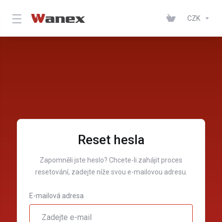
CZK
Reset hesla
Zapomněli jste heslo? Chcete-li zahájit proces
resetování, zadejte níže svou e-mailovou adresu.
E-mailová adresa